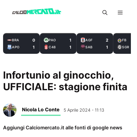
Vai
Menu
al
contenuto
0
1
2
BRA
PAO
AGF
FB
1
1
1
APO
C48
SAB
SGR
Infortunio al ginocchio,
UFFICIALE: stagione finita
Nicola Lo Conte
5 Aprile 2024 - 11:13
Aggiungi Calciomercato.it alle fonti di google news