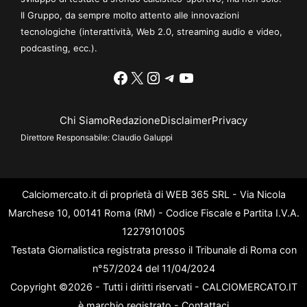
Il Gruppo, da sempre molto attento alle innovazioni
tecnologiche (interattività, Web 2.0, streaming audio e video,
podcasting, ecc.).
Facebook
X
Instagram
Telegram
YouTube
Chi Siamo
Redazione
Disclaimer
Privacy
Direttore Responsabile:
Claudio Galuppi
Calciomercato.it di proprietà di WEB 365 SRL - Via Nicola
Marchese 10, 00141 Roma (RM) - Codice Fiscale e Partita I.V.A.
12279101005
Testata Giornalistica registrata presso il Tribunale di Roma con
n°57/2024 del 11/04/2024
Copyright ©2026 - Tutti i diritti riservati - CALCIOMERCATO.IT
è marchio registrato -
Contattaci