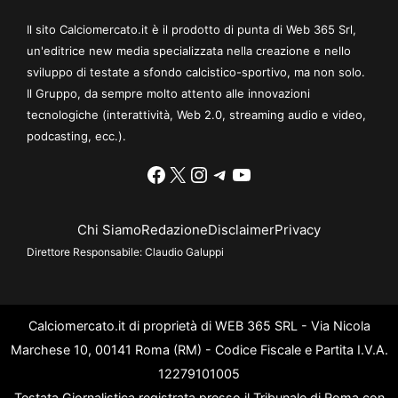
Il sito Calciomercato.it è il prodotto di punta di Web 365 Srl,
un'editrice new media specializzata nella creazione e nello
sviluppo di testate a sfondo calcistico-sportivo, ma non solo.
Il Gruppo, da sempre molto attento alle innovazioni
tecnologiche (interattività, Web 2.0, streaming audio e video,
podcasting, ecc.).
Facebook
X
Instagram
Telegram
YouTube
Chi Siamo
Redazione
Disclaimer
Privacy
Direttore Responsabile:
Claudio Galuppi
Calciomercato.it di proprietà di WEB 365 SRL - Via Nicola
Marchese 10, 00141 Roma (RM) - Codice Fiscale e Partita I.V.A.
12279101005
Testata Giornalistica registrata presso il Tribunale di Roma con