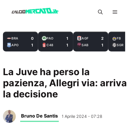
Vai
Menu
al
contenuto
0
1
2
BRA
PAO
AGF
FB
1
1
1
APO
C48
SAB
SGR
La Juve ha perso la
pazienza, Allegri via: arriva
la decisione
Bruno De Santis
1 Aprile 2024 - 07:28