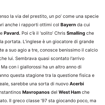
nso la via del prestito, un po’ come una specie
i anche i rapporti ottimi col
Bayern
da cui
e
Pavard.
Poi c’è il ‘solito’ Chris
Smalling
che
 portata. L’inglese è un giocatore di grande
te a suo agio a tre, conosce benissimo il calcio
che lui. Sembrava quasi scontato l’arrivo
Ma con i giallorossi ha un altro anno di
anno questa stagione tra la questione fisica e
ideale, sarebbe una sorta di nuovo
Acerbi
onstantinos
Mavropanos
del
West Ham
che
ato. Il greco classe ’97 sta giocando poco, ma