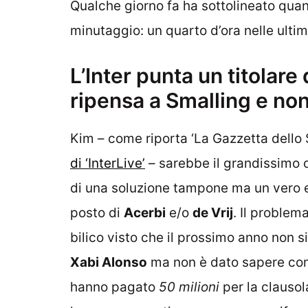
Qualche giorno fa ha sottolineato quan
minutaggio: un quarto d’ora nelle ultime
L’Inter punta un titolar
ripensa a Smalling e non
Kim – come riporta ‘La Gazzetta dello
di ‘InterLive’
– sarebbe il grandissimo o
di una soluzione tampone ma un vero e p
posto di
Acerbi
e/o
de Vrij
. Il problem
bilico visto che il prossimo anno non s
Xabi Alonso
ma non è dato sapere com
hanno pagato
50 milioni
per la clausol