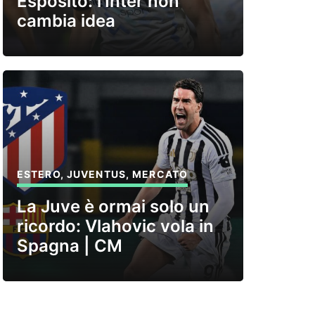
Esposito: l’Inter non
cambia idea
ESTERO
,
JUVENTUS
,
MERCATO
La Juve è ormai solo un
ricordo: Vlahovic vola in
Spagna | CM