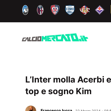
Vai
al
contenuto
L’Inter molla Acerbi e
top e sogno Kim
Francesco Iucca
22 Marzo 2024 - 08: