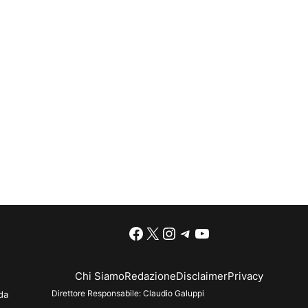
Facebook
X
Instagram
Telegram
YouTube
Chi Siamo
Redazione
Disclaimer
Privacy
Direttore Responsabile:
Claudio Galuppi
da