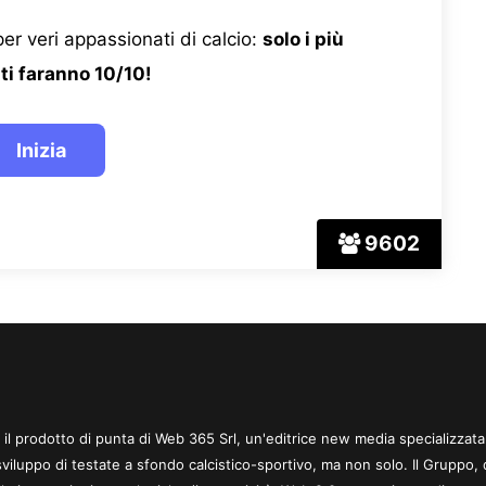
er veri appassionati di calcio:
solo i più
ti faranno 10/10!
9602
 è il prodotto di punta di Web 365 Srl, un'editrice new media specializzata
sviluppo di testate a sfondo calcistico-sportivo, ma non solo. Il Gruppo, 