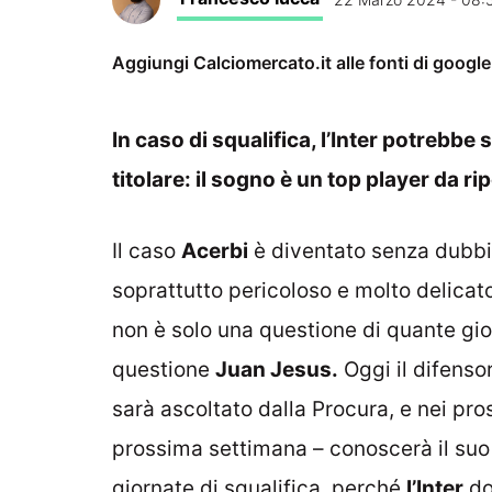
Aggiungi Calciomercato.it alle fonti di googl
In caso di squalifica, l’Inter potrebb
titolare: il sogno è un top player da ri
Il caso
Acerbi
è diventato senza dubbi
soprattutto pericoloso e molto delicat
non è solo una questione di quante gior
questione
Juan Jesus.
Oggi il difensor
sarà ascoltato dalla Procura, e nei pros
prossima settimana – conoscerà il su
giornate di squalifica, perché
l’Inter
do