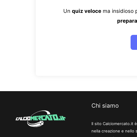
Un
quiz veloce
ma insidioso p
prepara
Chi siamo
Il sito Calciomercato.it
nella creazione e nello 