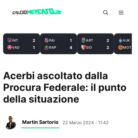
Vai
Menu
al
contenuto
2
1
2
INT
PAI
ART
HJK
1
4
2
VAD
RAP
SIO
MOT
Acerbi ascoltato dalla
Procura Federale: il punto
della situazione
Martin Sartorio
22 Marzo 2024 - 11:42