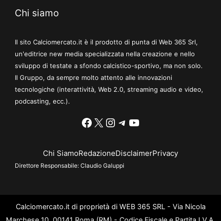
Chi siamo
Il sito Calciomercato.it è il prodotto di punta di Web 365 Srl,
un'editrice new media specializzata nella creazione e nello
sviluppo di testate a sfondo calcistico-sportivo, ma non solo.
Il Gruppo, da sempre molto attento alle innovazioni
tecnologiche (interattività, Web 2.0, streaming audio e video,
podcasting, ecc.).
Facebook
X
Instagram
Telegram
YouTube
Chi Siamo
Redazione
Disclaimer
Privacy
Direttore Responsabile:
Claudio Galuppi
Calciomercato.it di proprietà di WEB 365 SRL - Via Nicola
Marchese 10, 00141 Roma (RM) - Codice Fiscale e Partita I.V.A.