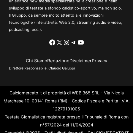
un'editrice new media specializzata nella creazione e nello
sviluppo di testate a sfondo calcistico-sportivo, ma non solo.
Il Gruppo, da sempre molto attento alle innovazioni
tecnologiche (interattività, Web 2.0, streaming audio e video,
podcasting, ecc.).
Facebook
X
Instagram
Telegram
YouTube
Chi Siamo
Redazione
Disclaimer
Privacy
Direttore Responsabile:
Claudio Galuppi
Calciomercato.it di proprietà di WEB 365 SRL - Via Nicola
Marchese 10, 00141 Roma (RM) - Codice Fiscale e Partita I.V.A.
12279101005
Testata Giornalistica registrata presso il Tribunale di Roma con
n°57/2024 del 11/04/2024
Copyright ©2026 - Tutti i diritti riservati - CALCIOMERCATO.IT