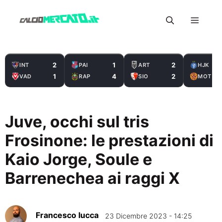
Vai
Menu
al
contenuto
2
1
2
INT
PAI
ART
HJK
1
4
2
VAD
RAP
SIO
MOT
Juve, occhi sul tris
Frosinone: le prestazioni di
Kaio Jorge, Soule e
Barrenechea ai raggi X
Francesco Iucca
23 Dicembre 2023 - 14:25