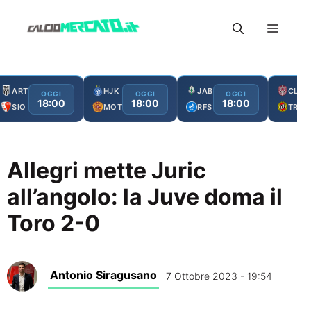
Vai
Menu
al
contenuto
ART
HJK
JAB
CLJ
OGGI
OGGI
OGGI
18:00
18:00
18:00
SIO
MOT
RFS
TRO
Allegri mette Juric
all’angolo: la Juve doma il
Toro 2-0
Antonio Siragusano
7 Ottobre 2023 - 19:54