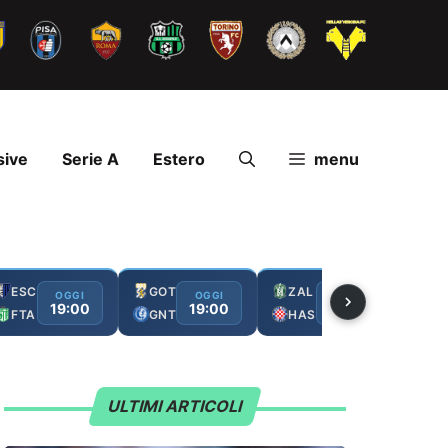
sive
Serie A
Estero
menu
ESC
GOT
ZAL
FC
OGGI
OGGI
OGGI
19:00
19:00
19:00
FTA
GNT
HAS
GA
ULTIMI ARTICOLI