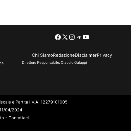
Facebook
X
Instagram
Telegram
YouTube
Chi Siamo
Redazione
Disclaimer
Privacy
Direttore Responsabile:
Claudio Galuppi
da
scale e Partita I.V.A. 12279101005
l 11/04/2024
ato -
Contattaci