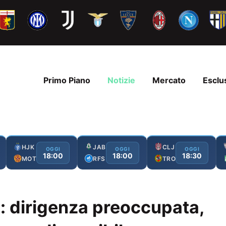
Primo Piano
Notizie
Mercato
Esclu
HJK
JAB
CLJ
OGGI
OGGI
OGGI
18:00
18:00
18:30
MOT
RFS
TRO
e: dirigenza preoccupata,