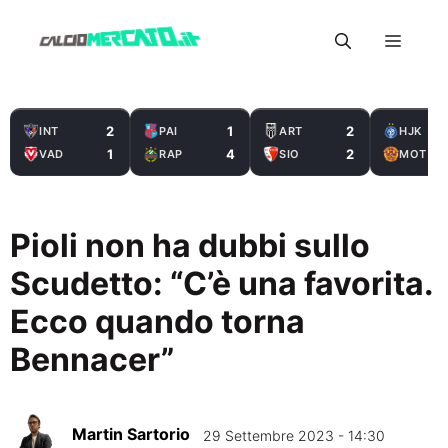
Vai
Menu
al
contenuto
2
1
2
INT
PAI
ART
HJK
1
4
2
VAD
RAP
SIO
MOT
Pioli non ha dubbi sullo
Scudetto: “C’è una favorita.
Ecco quando torna
Bennacer”
Martin Sartorio
29 Settembre 2023 - 14:30