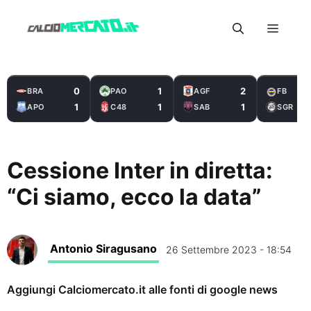
Vai
Menu
al
contenuto
0
1
2
BRA
PAO
AGF
FB
1
1
1
APO
C48
SAB
SGR
Cessione Inter in diretta:
“Ci siamo, ecco la data”
Antonio Siragusano
26 Settembre 2023 - 18:54
Aggiungi Calciomercato.it alle fonti di google news