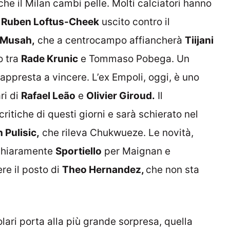
che il Milan cambi pelle. Molti calciatori hanno
o
Ruben Loftus-Cheek
uscito contro il
Musah,
che a centrocampo affiancherà
Tiijani
o tra
Rade Krunic
e Tommaso Pobega. Un
appresta a vincere. L’ex Empoli, oggi, è uno
ari di
Rafael Leão
e
Olivier Giroud.
Il
critiche di questi giorni e sarà schierato nel
 Pulisic,
che rileva Chukwueze. Le novità,
à chiaramente
Sportiello
per Maignan e
re il posto di
Theo Hernandez,
che non sta
tolari porta alla più grande sorpresa, quella