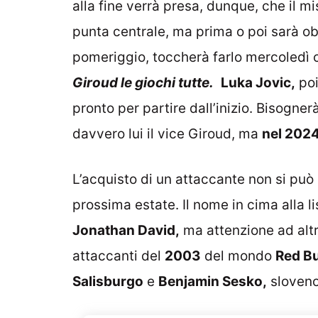
alla fine verrà presa, dunque, che il mi
punta centrale, ma prima o poi sarà o
pomeriggio, toccherà farlo mercoledì co
Giroud le giochi tutte.
Luka Jovic,
poi
pronto per partire dall’inizio. Bisogne
davvero lui il vice Giroud, ma
nel 2024
L’acquisto di un attaccante non si può 
prossima estate. Il nome in cima alla l
Jonathan David,
ma attenzione ad altr
attaccanti del
2003
del mondo
Red Bu
Salisburgo
e
Benjamin Sesko,
sloveno