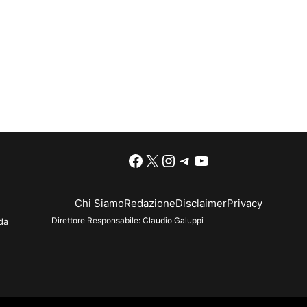
Facebook
X
Instagram
Telegram
YouTube
Chi Siamo
Redazione
Disclaimer
Privacy
Direttore Responsabile:
Claudio Galuppi
da