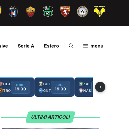
sive
Serie A
Estero
menu
CLJ
GOT
ZAL
FC
OGGI
OGGI
OGGI
19:00
19:00
19:00
TRO
GNT
HAS
GA
ULTIMI ARTICOLI