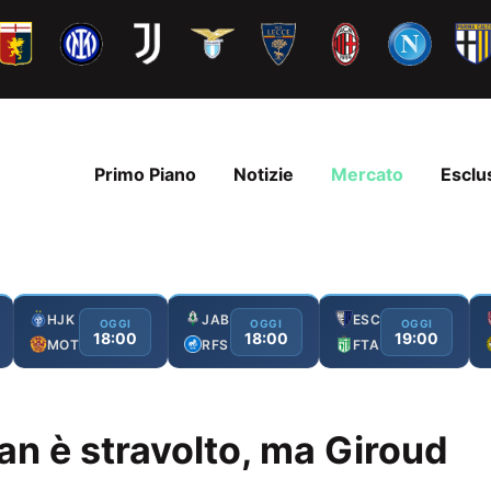
Primo Piano
Notizie
Mercato
Esclu
HJK
JAB
ESC
OGGI
OGGI
OGGI
18:00
18:00
19:00
MOT
RFS
FTA
Milan è stravolto, ma Giroud