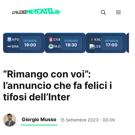
Vai
Menu
al
contenuto
APO
C48
KAL
DOMANI
DOMANI
DOMANI
19:00
19:30
17:00
BRA
PAO
LES
“Rimango con voi”:
l’annuncio che fa felici i
tifosi dell’Inter
Giorgio Musso
15 Settembre 2023 - 00:09