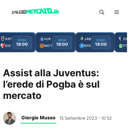
Vai
Menu
al
contenuto
ART
HJK
JAB
ESC
OGGI
OGGI
OGGI
18:00
18:00
18:00
SIO
MOT
RFS
FTA
Assist alla Juventus:
l’erede di Pogba è sul
mercato
Giorgio Musso
15 Settembre 2023 - 10:52