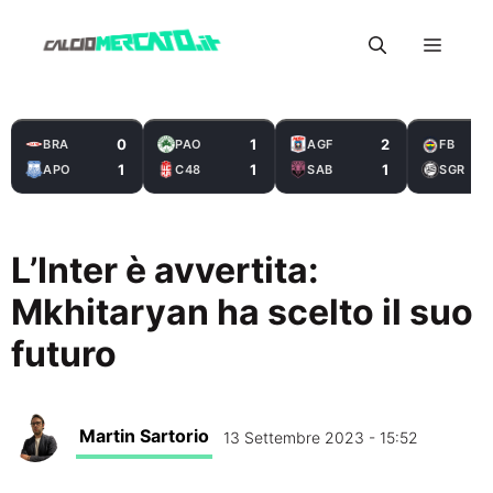
Vai
Menu
al
contenuto
0
1
2
BRA
PAO
AGF
FB
1
1
1
APO
C48
SAB
SGR
L’Inter è avvertita:
Mkhitaryan ha scelto il suo
futuro
Martin Sartorio
13 Settembre 2023 - 15:52