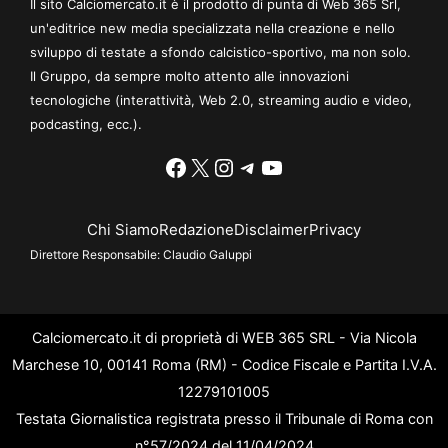
Il sito Calciomercato.it è il prodotto di punta di Web 365 Srl,
un'editrice new media specializzata nella creazione e nello
sviluppo di testate a sfondo calcistico-sportivo, ma non solo.
Il Gruppo, da sempre molto attento alle innovazioni
tecnologiche (interattività, Web 2.0, streaming audio e video,
podcasting, ecc.).
Facebook
X
Instagram
Telegram
YouTube
Chi Siamo
Redazione
Disclaimer
Privacy
Direttore Responsabile:
Claudio Galuppi
Calciomercato.it di proprietà di WEB 365 SRL - Via Nicola
Marchese 10, 00141 Roma (RM) - Codice Fiscale e Partita I.V.A.
12279101005
Testata Giornalistica registrata presso il Tribunale di Roma con
n°57/2024 del 11/04/2024