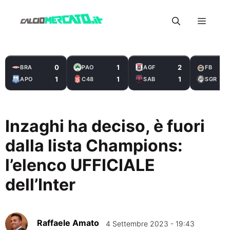
Vai
Menu
al
contenuto
0
1
2
BRA
PAO
AGF
FB
1
1
1
APO
C48
SAB
SGR
Inzaghi ha deciso, è fuori
dalla lista Champions:
l’elenco UFFICIALE
dell’Inter
Raffaele Amato
4 Settembre 2023 - 19:43