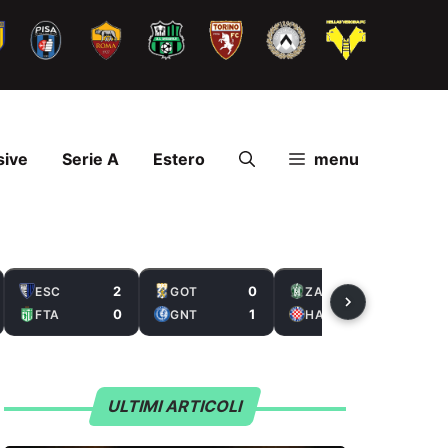
sive
Serie A
Estero
menu
2
0
2
ESC
GOT
ZAL
0
1
5
FTA
GNT
HAS
ULTIMI ARTICOLI