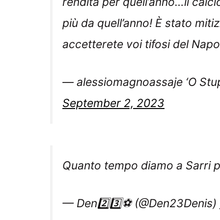
più da quell’anno! È stato mit
accetterete voi tifosi del Napo
— alessiomagnoassaje ‘O Stu
September 2, 2023
Quanto tempo diamo a Sarri pe
— Den2️⃣3️⃣⚽️ (@Den23Denis)