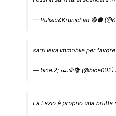
— Pulisic&KrunicFan 🔴⚫️ (@
sarri leva immobile per favor
— bice.2; 🏎️🦅📚 (@bice002)
La Lazio è proprio una brutta 