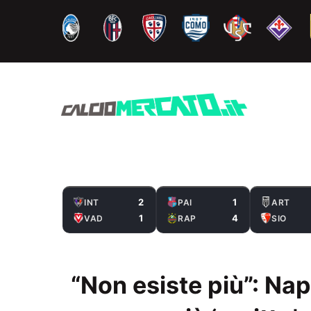
Vai
al
contenuto
2
1
INT
PAI
ART
1
4
VAD
RAP
SIO
“Non esiste più”: Nap