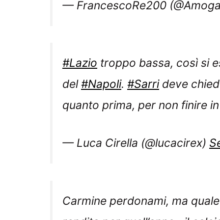
— FrancescoRe200 (@Amoga
#Lazio
troppo bassa, così si e
del
#Napoli
.
#Sarri
deve chieder
quanto prima, per non finire in
— Luca Cirella (@lucacirex)
S
Carmine perdonami, ma quale c
rendita per quell’anno…il calcio