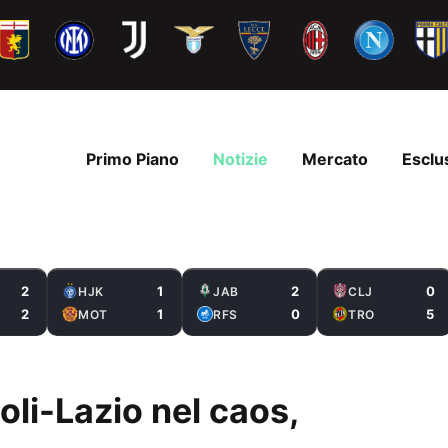
Primo Piano
Notizie
Mercato
Esclu
2
1
2
0
HJK
JAB
CLJ
2
1
0
5
MOT
RFS
TRO
oli-Lazio nel caos,