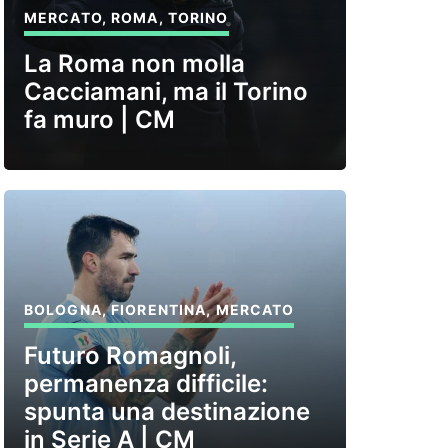
MERCATO
,
ROMA
,
TORINO
La Roma non molla
Cacciamani, ma il Torino
fa muro | CM
BOLOGNA
,
FIORENTINA
,
MERCATO
Futuro Romagnoli,
permanenza difficile:
spunta una destinazione
in Serie A | CM