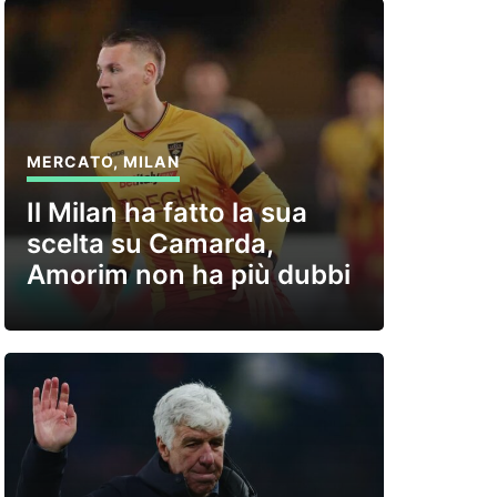
MERCATO
,
MILAN
Il Milan ha fatto la sua
scelta su Camarda,
Amorim non ha più dubbi