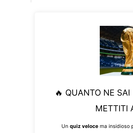
🔥 QUANTO NE SAI
METTITI 
Un
quiz veloce
ma insidioso p
prepara