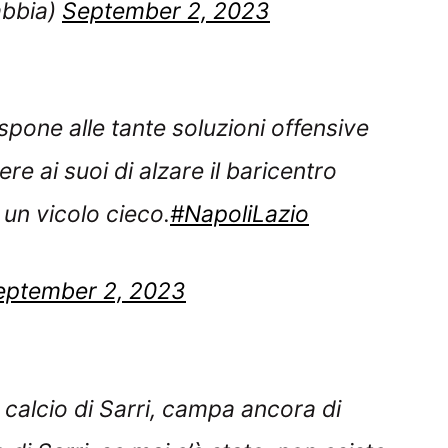
bbia)
September 2, 2023
spone alle tante soluzioni offensive
e ai suoi di alzare il baricentro
 un vicolo cieco.
#NapoliLazio
eptember 2, 2023
alcio di Sarri, campa ancora di
 di Sarri, se mai c’è stato, non esiste