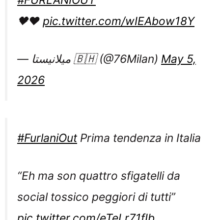
#FURLANIOUT
🖤❤️
pic.twitter.com/wIEAbow18Y
— ميلانيستا 🇧🇭 (@76Milan)
May 5,
2026
#FurlaniOut
Prima tendenza in Italia
“Eh ma son quattro sfigatelli da
social tossico peggiori di tutti”
pic.twitter.com/eTeLr71fIb