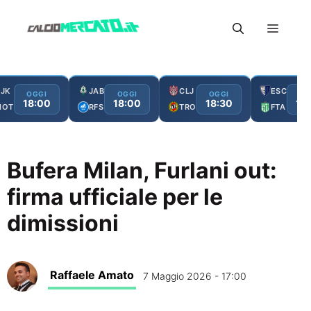
Vai
Menu
al
contenuto
JK
JAB
CLJ
ESC
OGGI
OGGI
OGGI
OG
18:00
18:00
18:30
19
MOT
RFS
TRO
FTA
Bufera Milan, Furlani out:
firma ufficiale per le
dimissioni
Raffaele Amato
7 Maggio 2026 - 17:00