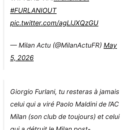
#FURLANIOUT
pic.twitter.com/agLlJXQzGU
— Milan Actu (@MilanActuFR)
May
5, 2026
Giorgio Furlani, tu resteras à jamais
celui qui a viré Paolo Maldini de l’AC
Milan (son club de toujours) et celui
qui a détruit le Milan post-