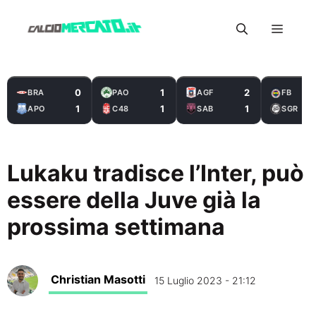
Vai
Menu
al
contenuto
0
1
2
BRA
PAO
AGF
FB
1
1
1
APO
C48
SAB
SGR
Lukaku tradisce l’Inter, può
essere della Juve già la
prossima settimana
Christian Masotti
15 Luglio 2023 - 21:12