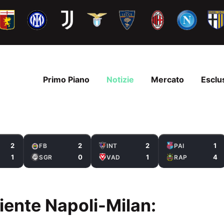
Primo Piano
Notizie
Mercato
Esclu
2
2
2
1
FB
INT
PAI
1
0
1
4
SGR
VAD
RAP
iente Napoli-Milan: