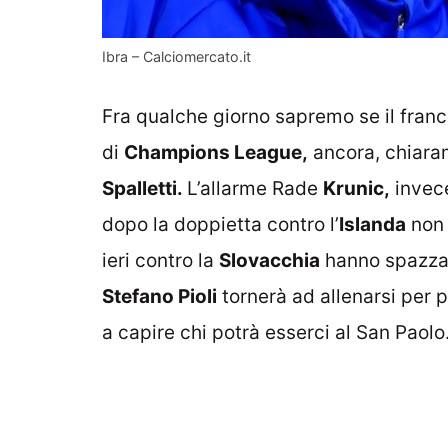
Ibra – Calciomercato.it
Fra qualche giorno sapremo se il franc
di
Champions League,
ancora, chiaram
Spalletti.
L’allarme Rade
Krunic,
invece
dopo la doppietta contro l’
Islanda
non 
ieri contro la
Slovacchia
hanno spazzat
Stefano Pioli
tornerà ad allenarsi per pr
a capire chi potrà esserci al San Paolo