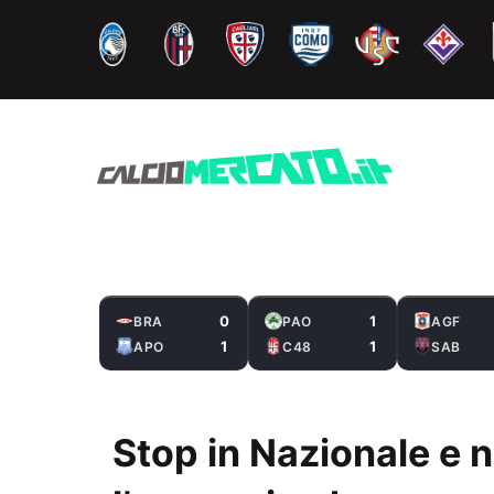
Vai
al
contenuto
0
1
BRA
PAO
AGF
1
1
APO
C48
SAB
Stop in Nazionale e n