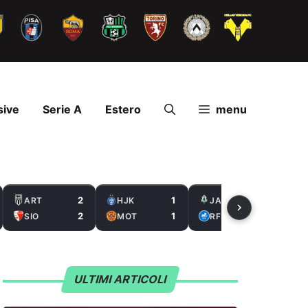
sive
Serie A
Estero
menu
2
1
2
ART
HJK
JAB
2
1
0
SIO
MOT
RFS
ULTIMI ARTICOLI