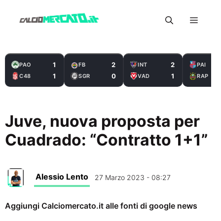
Vai
Menu
al
contenuto
1
2
2
PAO
FB
INT
PAI
1
0
1
C48
SGR
VAD
RAP
Juve, nuova proposta per
Cuadrado: “Contratto 1+1”
Alessio Lento
27 Marzo 2023 - 08:27
Aggiungi Calciomercato.it alle fonti di google news