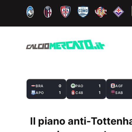
Vai
al
contenuto
0
1
BRA
PAO
AGF
1
1
APO
C48
SAB
Il piano anti-Tottenh