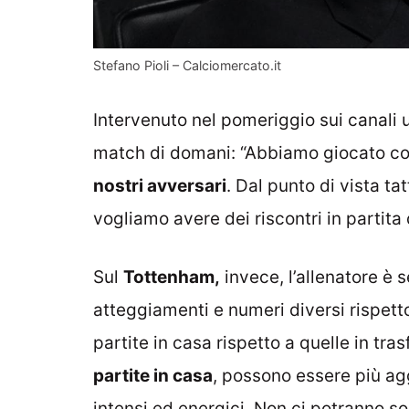
Stefano Pioli – Calciomercato.it
Intervenuto nel pomeriggio sui canali u
match di domani: “Abbiamo giocato con
nostri avversari
. Dal punto di vista t
vogliamo avere dei riscontri in partita
Sul
Tottenham,
invece, l’allenatore è 
atteggiamenti e numeri diversi rispetto 
partite in casa rispetto a quelle in tras
partite in casa
, possono essere più agg
intensi ed energici. Non ci potranno s