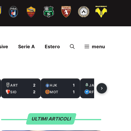
sive
Serie A
Estero
menu
2
1
2
ART
HJK
JAB
2
1
0
SIO
MOT
RFS
ULTIMI ARTICOLI