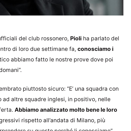
fficiali del club rossonero,
Pioli
ha parlato del
tro di loro due settimane fa,
conosciamo i
attico abbiamo fatto le nostre prove dove poi
 domani”.
sembrato piuttosto sicuro: “E’ una squadra con
ad altre squadre inglesi, in positivo, nelle
ferta.
Abbiamo analizzato molto bene le loro
ressivi rispetto all’andata di Milano, più
orprendere su questo perché li conosciamo”.