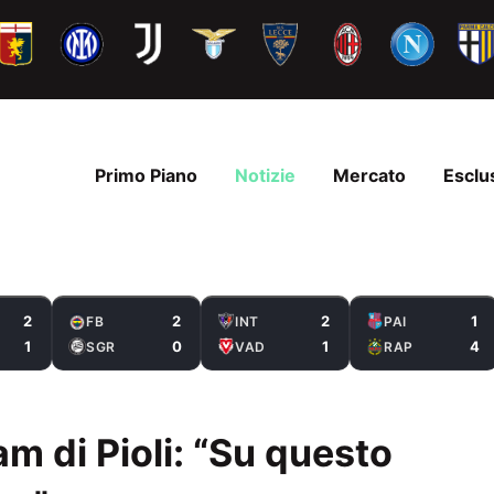
Primo Piano
Notizie
Mercato
Esclu
2
2
2
1
FB
INT
PAI
1
0
1
4
SGR
VAD
RAP
am di Pioli: “Su questo