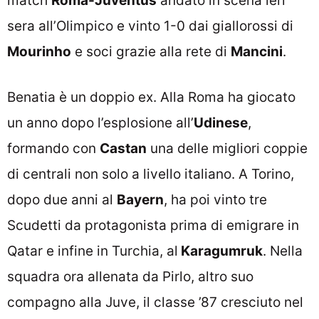
match
Roma-Juventus
andato in scena ieri
sera all’Olimpico e vinto 1-0 dai giallorossi di
Mourinho
e soci grazie alla rete di
Mancini
.
Benatia è un doppio ex. Alla Roma ha giocato
un anno dopo l’esplosione all’
Udinese
,
formando con
Castan
una delle migliori coppie
di centrali non solo a livello italiano. A Torino,
dopo due anni al
Bayern
, ha poi vinto tre
Scudetti da protagonista prima di emigrare in
Qatar e infine in Turchia, al
Karagumruk
. Nella
squadra ora allenata da Pirlo, altro suo
compagno alla Juve, il classe ’87 cresciuto nel