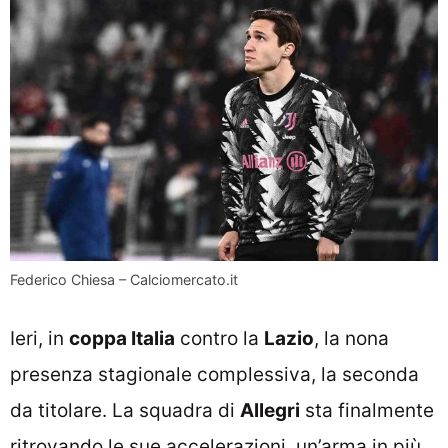
Federico Chiesa – Calciomercato.it
Ieri, in
coppa Italia
contro la
Lazio
, la nona
presenza stagionale complessiva, la seconda
da titolare. La squadra di
Allegri
sta finalmente
ritrovando le sue accelerazioni, un’arma in più