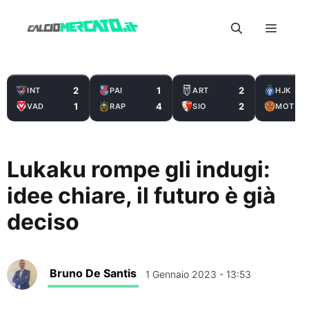
Vai
Menu
al
contenuto
2
1
2
INT
PAI
ART
HJK
1
4
2
VAD
RAP
SIO
MOT
Lukaku rompe gli indugi:
idee chiare, il futuro è già
deciso
Bruno De Santis
1 Gennaio 2023 - 13:53