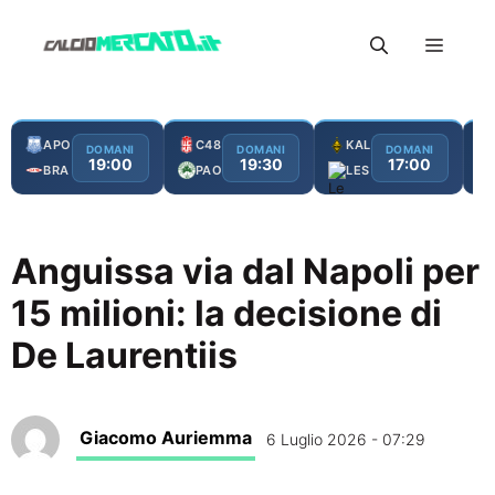
Vai
Menu
al
contenuto
APO
C48
KAL
DOMANI
DOMANI
DOMANI
19:00
19:30
17:00
BRA
PAO
LES
Anguissa via dal Napoli per
15 milioni: la decisione di
De Laurentiis
Giacomo Auriemma
6 Luglio 2026 - 07:29