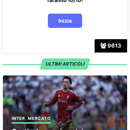
faranno 10/10!
9613
ULTIMI ARTICOLI
INTER
,
MERCATO