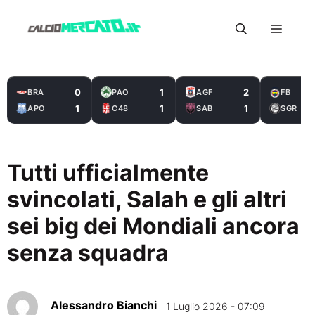
Vai
Menu
al
contenuto
0
1
2
BRA
PAO
AGF
FB
1
1
1
APO
C48
SAB
SGR
Tutti ufficialmente
svincolati, Salah e gli altri
sei big dei Mondiali ancora
senza squadra
Alessandro Bianchi
1 Luglio 2026 - 07:09