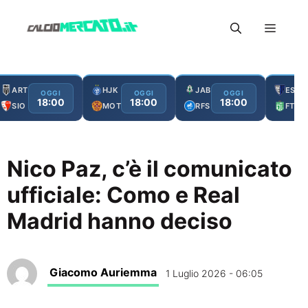
Vai
Menu
al
contenuto
ART
HJK
JAB
ESC
OGGI
OGGI
OGGI
18:00
18:00
18:00
SIO
MOT
RFS
FTA
Nico Paz, c’è il comunicato
ufficiale: Como e Real
Madrid hanno deciso
Giacomo Auriemma
1 Luglio 2026 - 06:05