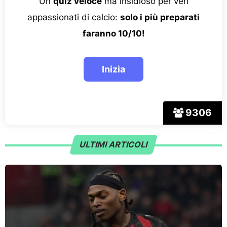
Un
quiz veloce
ma insidioso per veri
appassionati di calcio:
solo i più preparati
faranno 10/10!
9306
ULTIMI ARTICOLI