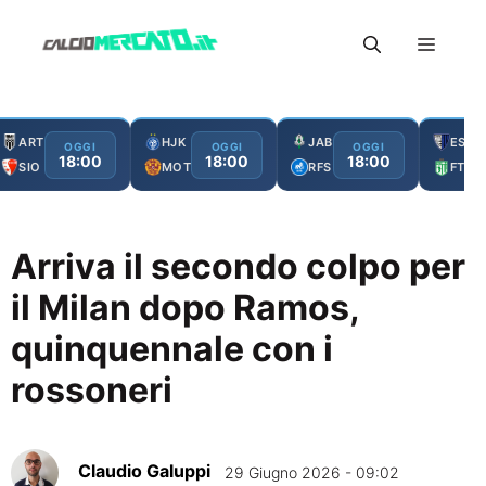
Vai
Menu
al
contenuto
ART
HJK
JAB
ESC
OGGI
OGGI
OGGI
18:00
18:00
18:00
SIO
MOT
RFS
FTA
Arriva il secondo colpo per
il Milan dopo Ramos,
quinquennale con i
rossoneri
Claudio Galuppi
29 Giugno 2026 - 09:02