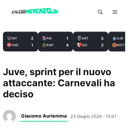
Vai
Menu
al
contenuto
2
1
2
INT
PAI
ART
HJK
1
4
2
VAD
RAP
SIO
MOT
Juve, sprint per il nuovo
attaccante: Carnevali ha
deciso
Giacomo Auriemma
23 Giugno 2026 - 13:07