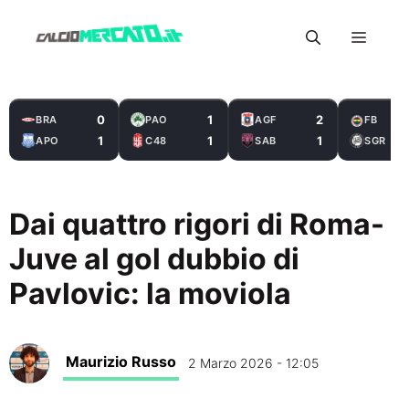
Vai
Menu
al
contenuto
0
1
2
BRA
PAO
AGF
FB
1
1
1
APO
C48
SAB
SGR
Dai quattro rigori di Roma-
Juve al gol dubbio di
Pavlovic: la moviola
Maurizio Russo
2 Marzo 2026 - 12:05