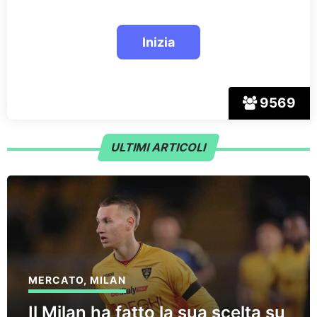
9569
ULTIMI ARTICOLI
MERCATO
,
MILAN
Il Milan ha fatto la sua scelta su