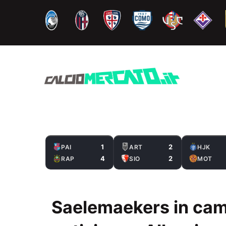
Vai
al
contenuto
1
2
PAI
ART
HJK
4
2
RAP
SIO
MOT
Saelemaekers in cam