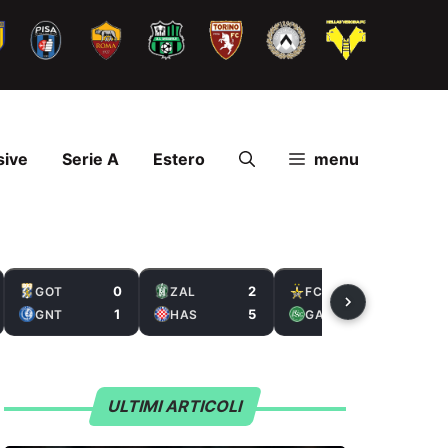
sive
Serie A
Estero
menu
0
2
1
GOT
ZAL
FCS
1
5
3
GNT
HAS
GAL
ULTIMI ARTICOLI