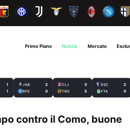
Primo Piano
Notizie
Mercato
Esclu
1
2
0
2
JAB
CLJ
ESC
1
0
5
0
RFS
TRO
FTA
po contro il Como, buone