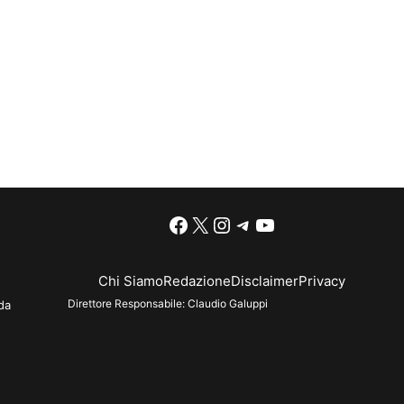
Facebook
X
Instagram
Telegram
YouTube
Chi Siamo
Redazione
Disclaimer
Privacy
Direttore Responsabile:
Claudio Galuppi
da