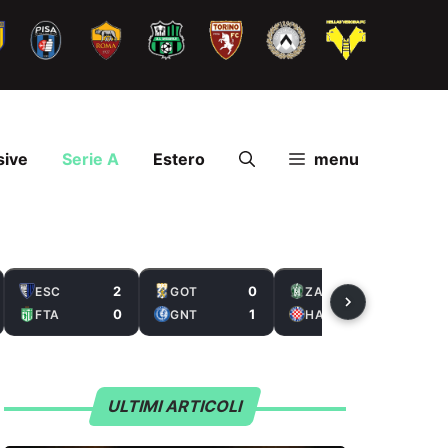
sive
Serie A
Estero
menu
2
0
2
ESC
GOT
ZAL
0
1
5
FTA
GNT
HAS
ULTIMI ARTICOLI