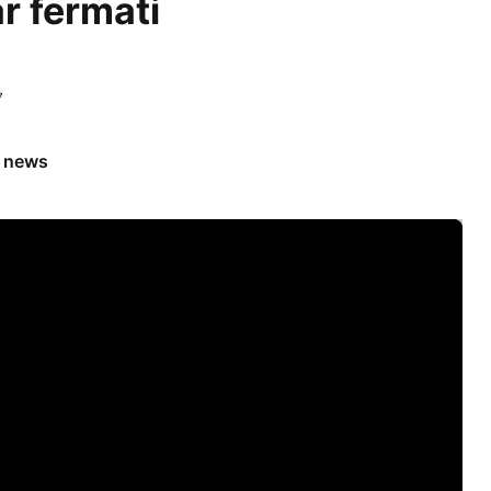
ar fermati
7
e news