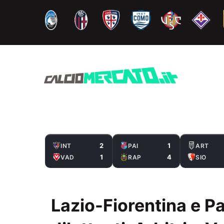
Vai
al
contenuto
2
1
INT
PAI
ART
1
4
VAD
RAP
SIO
Lazio-Fiorentina e Pa