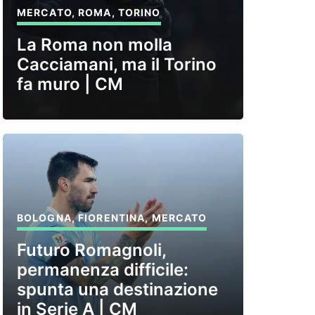
MERCATO
,
ROMA
,
TORINO
La Roma non molla
Cacciamani, ma il Torino
fa muro | CM
BOLOGNA
,
FIORENTINA
,
MERCATO
Futuro Romagnoli,
permanenza difficile:
spunta una destinazione
in Serie A | CM