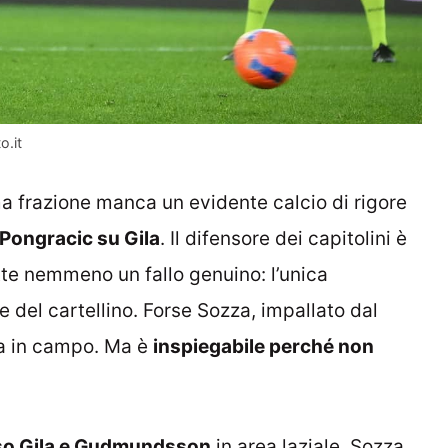
o.it
a frazione manca un evidente calcio di rigore
 Pongracic su Gila
. Il difensore dei capitolini è
te nemmeno un fallo genuino: l’unica
 del cartellino. Forse Sozza, impallato dal
uta in campo. Ma è
inspiegabile perché non
sso Gila e Gudmundsson
in area laziale. Sozza