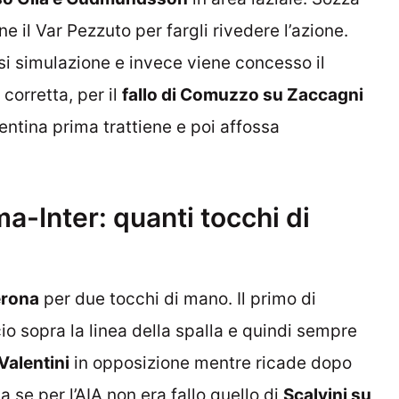
e il Var Pezzuto per fargli rivedere l’azione.
si simulazione e invece viene concesso il
corretta, per il
fallo di Comuzzo su Zaccagni
rentina prima trattiene e poi affossa
a-Inter: quanti tocchi di
erona
per due tocchi di mano. Il primo di
o sopra la linea della spalla e quindi sempre
Valentini
in opposizione mentre ricade dopo
 se per l’AIA non era fallo quello di
Scalvini su