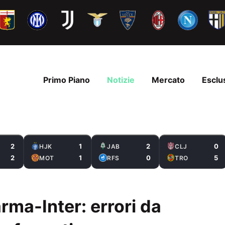
Primo Piano
Notizie
Mercato
Esclu
2
1
2
0
HJK
JAB
CLJ
2
1
0
5
MOT
RFS
TRO
rma-Inter: errori da