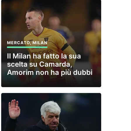
MERCATO
,
MILAN
Il Milan ha fatto la sua
scelta su Camarda,
Amorim non ha più dubbi