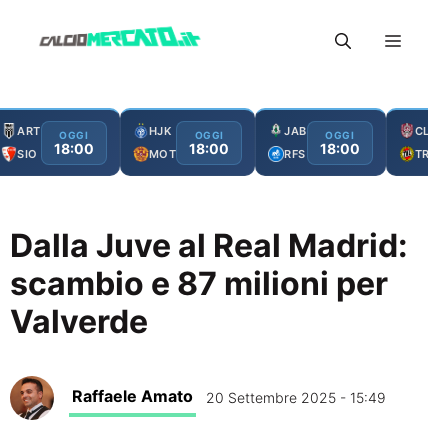
Vai
Menu
al
contenuto
ART
HJK
JAB
CLJ
OGGI
OGGI
OGGI
18:00
18:00
18:00
SIO
MOT
RFS
TRO
Dalla Juve al Real Madrid:
scambio e 87 milioni per
Valverde
Raffaele Amato
20 Settembre 2025 - 15:49