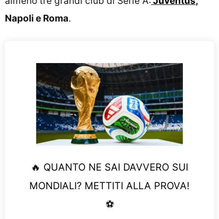
almeno tre grandi club di Serie A:
Juventus
,
Napoli e Roma
.
🔥 QUANTO NE SAI DAVVERO SUI
MONDIALI? METTITI ALLA PROVA!
⚽