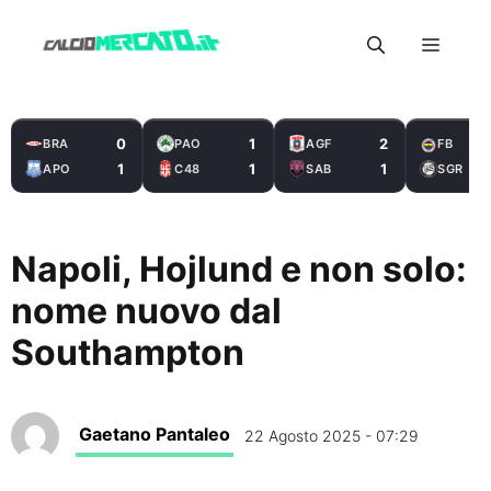
Vai
Menu
al
contenuto
0
1
2
BRA
PAO
AGF
FB
1
1
1
APO
C48
SAB
SGR
Napoli, Hojlund e non solo:
nome nuovo dal
Southampton
Gaetano Pantaleo
22 Agosto 2025 - 07:29