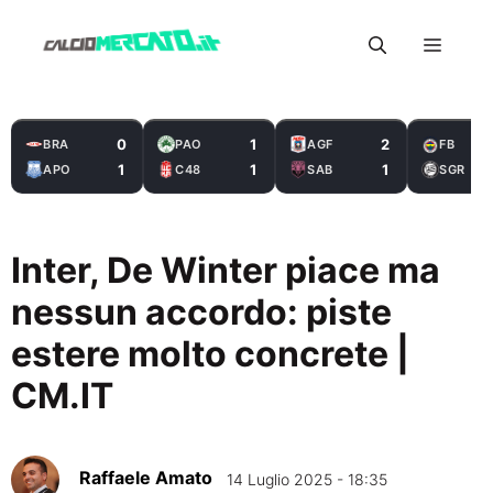
Vai
Menu
al
contenuto
0
1
2
BRA
PAO
AGF
FB
1
1
1
APO
C48
SAB
SGR
Inter, De Winter piace ma
nessun accordo: piste
estere molto concrete |
CM.IT
Raffaele Amato
14 Luglio 2025 - 18:35