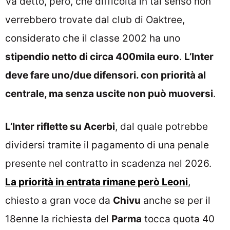
Va detto, però, che difficoltà in tal senso non
verrebbero trovate dal club di Oaktree,
considerato che il classe 2002 ha uno
stipendio netto di circa 400mila euro
.
L’Inter
deve fare uno/due difensori. con priorità al
centrale, ma senza uscite non può muoversi
.
L’Inter riflette su Acerbi
, dal quale potrebbe
dividersi tramite il pagamento di una penale
presente nel contratto in scadenza nel 2026.
La priorità in entrata rimane però Leoni
,
chiesto a gran voce da
Chivu
anche se per il
18enne la richiesta del
Parma
tocca quota 40