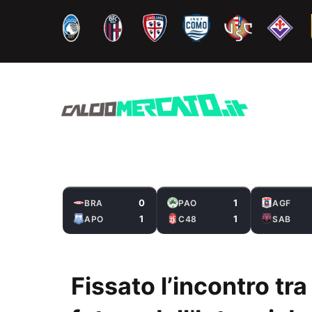
Vai
al
contenuto
0
1
BRA
PAO
AGF
1
1
APO
C48
SAB
Fissato l’incontro tra