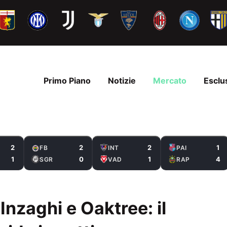
Primo Piano
Notizie
Mercato
Esclu
2
2
2
1
FB
INT
PAI
1
0
1
4
SGR
VAD
RAP
 Inzaghi e Oaktree: il