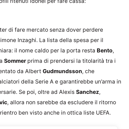
fili ritenuti idonei per fare cassa:
nter di fare mercato senza dover perdere
mone Inzaghi. La lista della spesa per il
hiara: il nome caldo per la porta resta
Bento
,
 a
Sommer
prima di prendersi la titolarità tra i
sentato da Albert
Gudmundsson
, che
alciatori della Serie A e garantirebbe un’arma in
rsarie. Se poi, oltre ad Alexis
Sanchez
,
vic
, allora non sarebbe da escludere il ritorno
rientro ben visto anche in ottica liste UEFA.