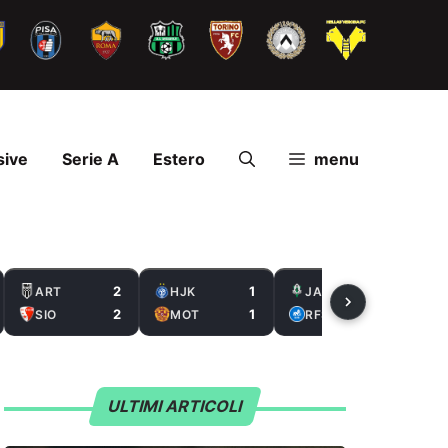
sive
Serie A
Estero
menu
2
1
2
ART
HJK
JAB
2
1
0
SIO
MOT
RFS
ULTIMI ARTICOLI