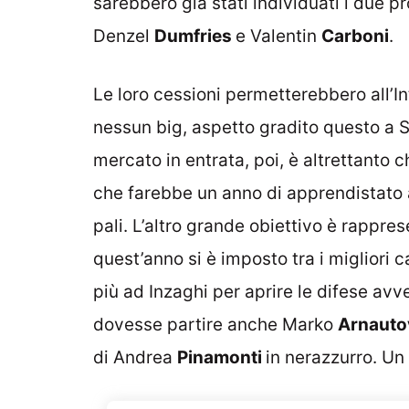
sarebbero già stati individuati i due pro
Denzel
Dumfries
e Valentin
Carboni
.
Le loro cessioni permetterebbero all’I
nessun big, aspetto gradito questo a Si
mercato in entrata, poi, è altrettanto c
che farebbe un anno di apprendistato
pali. L’altro grande obiettivo è rappre
quest’anno si è imposto tra i migliori c
più ad Inzaghi per aprire le difese avve
dovesse partire anche Marko
Arnauto
di Andrea
Pinamonti
in nerazzurro. Un 