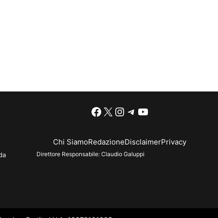
Facebook
X
Instagram
Telegram
YouTube
Chi Siamo
Redazione
Disclaimer
Privacy
Direttore Responsabile:
Claudio Galuppi
da