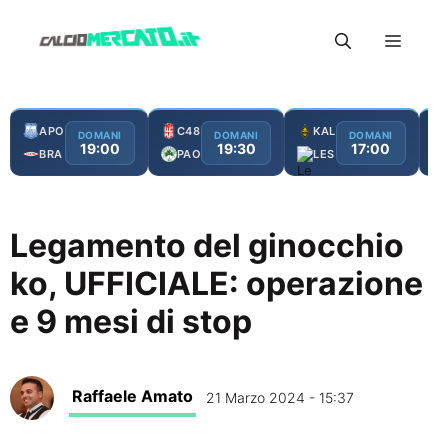
Vai
Menu
al
contenuto
APO
C48
KAL
DOMANI
DOMANI
DOMANI
19:00
19:30
17:00
BRA
PAO
LES
Legamento del ginocchio
ko, UFFICIALE: operazione
e 9 mesi di stop
Raffaele Amato
21 Marzo 2024 - 15:37