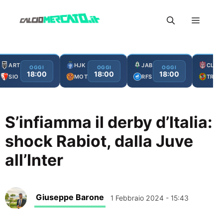
Vai
Menu
al
contenuto
ART
HJK
JAB
CLJ
OGGI
OGGI
OGGI
18:00
18:00
18:00
SIO
MOT
RFS
TRO
S’infiamma il derby d’Italia:
shock Rabiot, dalla Juve
all’Inter
Giuseppe Barone
1 Febbraio 2024 - 15:43