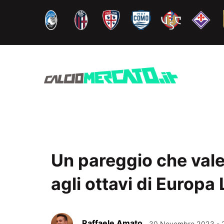
Vai
al
contenuto
Un pareggio che vale 
agli ottavi di Europa
Raffaele Amato
30 Novembre 2023 - 