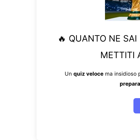
🔥 QUANTO NE SAI
METTITI 
Un
quiz veloce
ma insidioso p
prepara