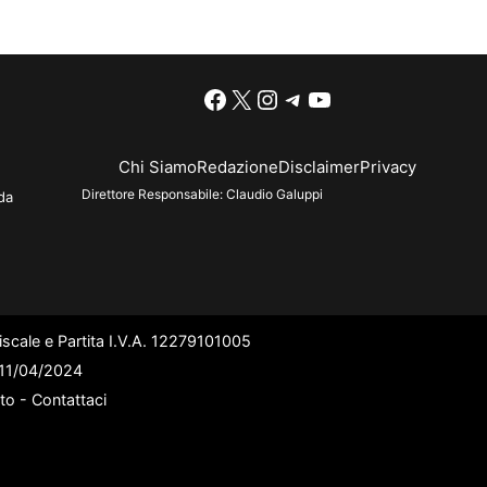
Facebook
X
Instagram
Telegram
YouTube
Chi Siamo
Redazione
Disclaimer
Privacy
Direttore Responsabile:
Claudio Galuppi
da
scale e Partita I.V.A. 12279101005
l 11/04/2024
ato -
Contattaci