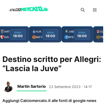
Vai
Menu
al
contenuto
ART
HJK
JAB
CLJ
OGGI
OGGI
OGGI
18:00
18:00
18:00
SIO
MOT
RFS
TRO
Destino scritto per Allegri:
“Lascia la Juve”
Martin Sartorio
23 Settembre 2023 - 14:17
Aggiungi Calciomercato.it alle fonti di google news