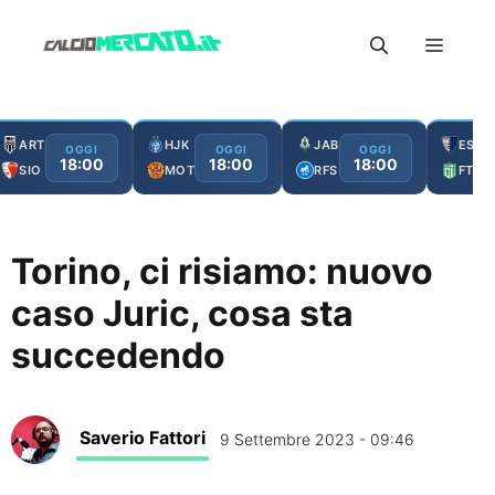
Vai
Menu
al
contenuto
ART
HJK
JAB
ESC
OGGI
OGGI
OGGI
18:00
18:00
18:00
SIO
MOT
RFS
FTA
Torino, ci risiamo: nuovo
caso Juric, cosa sta
succedendo
Saverio Fattori
9 Settembre 2023 - 09:46