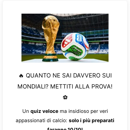
🔥 QUANTO NE SAI DAVVERO SUI
MONDIALI? METTITI ALLA PROVA!
⚽
Un
quiz veloce
ma insidioso per veri
appassionati di calcio:
solo i più preparati
faranno 10/10!