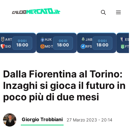
Vai
Menu
al
contenuto
ART
HJK
JAB
ESC
OGGI
OGGI
OGGI
18:00
18:00
18:00
SIO
MOT
RFS
FTA
Dalla Fiorentina al Torino:
Inzaghi si gioca il futuro in
poco più di due mesi
Giorgio Trobbiani
27 Marzo 2023 - 20:14