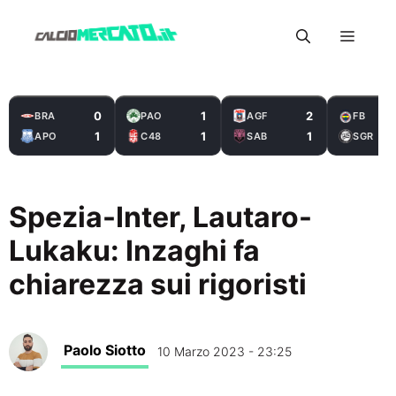
Vai
Menu
al
contenuto
0
1
2
BRA
PAO
AGF
FB
1
1
1
APO
C48
SAB
SGR
Spezia-Inter, Lautaro-
Lukaku: Inzaghi fa
chiarezza sui rigoristi
Paolo Siotto
10 Marzo 2023 - 23:25