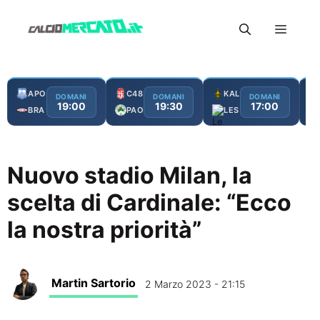
Vai
Menu
al
contenuto
APO
C48
KAL
DOMANI
DOMANI
DOMANI
19:00
19:30
17:00
BRA
PAO
LES
Nuovo stadio Milan, la
scelta di Cardinale: “Ecco
la nostra priorità”
Martin Sartorio
2 Marzo 2023 - 21:15