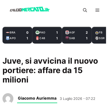
Vai
Menu
al
contenuto
0
1
2
BRA
PAO
AGF
FB
1
1
1
APO
C48
SAB
SGR
Juve, si avvicina il nuovo
portiere: affare da 15
milioni
Giacomo Auriemma
3 Luglio 2026 - 07:22