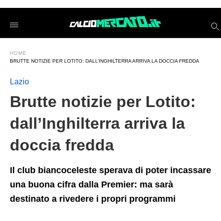
Brutte+notizie+per+Lotito%3A+dall%26%238217%3BInghilterra
calciomercatoit
/2026/06/04/brutte-
notizie-
per-
lotito-
HOME
dallinghilterra-
BRUTTE NOTIZIE PER LOTITO: DALL’INGHILTERRA ARRIVA LA DOCCIA FREDDA
arriva-
la-
doccia-
Lazio
fredda/amp/
Brutte notizie per Lotito:
dall’Inghilterra arriva la
doccia fredda
Il club biancoceleste sperava di poter incassare
una buona cifra dalla Premier: ma sarà
destinato a rivedere i propri programmi