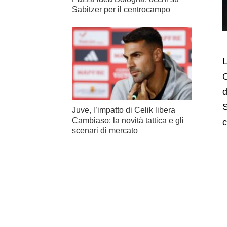
Sabitzer per il centrocampo
L
C
d
S
Juve, l’impatto di Celik libera
Cambiaso: la novità tattica e gli
c
scenari di mercato