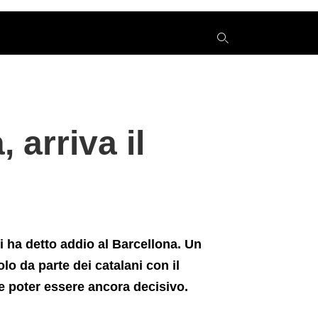
y
 arriva il
s
q
h
e
ha detto addio al Barcellona. Un
lo da parte dei catalani con il
e poter essere ancora decisivo.