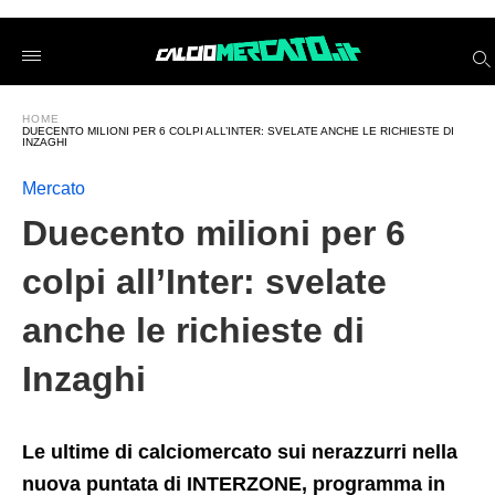
Duecento+milioni+per+6+colpi+all%26%238217%3BInter%3A+s
calciomercatoit
/2025/05/15/duecento-
milioni-
per-
6-
HOME
colpi-
DUECENTO MILIONI PER 6 COLPI ALL’INTER: SVELATE ANCHE LE RICHIESTE DI
allinter-
INZAGHI
svelate-
anche-
Mercato
le-
richieste-
Duecento milioni per 6
di-
inzaghi/amp/
colpi all’Inter: svelate
anche le richieste di
Inzaghi
Le ultime di calciomercato sui nerazzurri nella
nuova puntata di INTERZONE, programma in